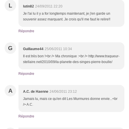
L
lutin82
24/09/2011 22:20
Je l'ai lu il y a for longtemps maintenant, je j'en garde un
souvenir assez marquant. Je crois qu'il me faut le relire!!
Répondre
G
Guillaume44
25/06/2011 10:34
Il est très bon !<br /> Ma chronique :<br /> http://www.traqueur-
stellaire.net/2010/09/la-planete-des-singes-pierre-boulle/
Répondre
A
A.C. de Haenne
24/06/2011 23:12
Jamais lu, mais ce qu'en dit Les Murmures donne envie...<br
/> A.C.
Répondre