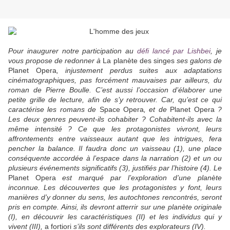
Pour inaugurer notre participation au
défi lancé par Lishbei
, je
vous propose de redonner à
La planète des singes
ses galons de
Planet Opera
, injustement perdus suites aux adaptations
cinématographiques, pas forcément mauvaises par ailleurs, du
roman de Pierre Boulle. C’est aussi l’occasion d’élaborer une
petite grille de lecture, afin de s’y retrouver. Car, qu’est ce qui
caractérise les romans de
Space Opera
, et de
Planet Opera
?
Les deux genres peuvent-ils cohabiter ? Cohabitent-ils avec la
même intensité ?
Ce que les protagonistes vivront, leurs
affrontements entre vaisseaux autant que les intrigues, fera
pencher la balance. Il faudra donc un vaisseau (1), une place
conséquente accordée à l’espace dans la narration (2) et un ou
plusieurs événements significatifs (3), justifiés par l’histoire (4). Le
Planet Opera
est marqué par l’exploration d’une planète
inconnue. Les découvertes que les protagonistes y font, leurs
manières d’y donner du sens, les autochtones rencontrés, seront
pris en compte. Ainsi, ils devront atterrir sur une planète originale
(I), en découvrir les caractéristiques (II) et les individus qui y
vivent (III),
a fortiori
s’ils sont différents des explorateurs (IV).