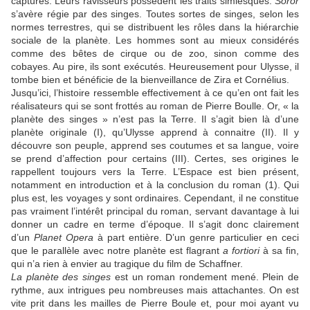
capturés. Leurs ravisseurs possèdent les traits simiesques.
Soror
s’avère régie par des singes. Toutes sortes de singes, selon les
normes terrestres, qui se distribuent les rôles dans la hiérarchie
sociale de la planète. Les hommes sont au mieux considérés
comme des bêtes de cirque ou de zoo, sinon comme des
cobayes. Au pire, ils sont exécutés. Heureusement pour Ulysse, il
tombe bien et bénéficie de la bienveillance de Zira et Cornélius.
Jusqu’ici, l’histoire ressemble effectivement à ce qu’en ont fait les
réalisateurs qui se sont frottés au roman de Pierre Boulle. Or, « la
planète des singes » n’est pas la Terre. Il s’agit bien là d’une
planète originale (I), qu’Ulysse apprend à connaitre (II). Il y
découvre son peuple, apprend ses coutumes et sa langue, voire
se prend d’affection pour certains (III). Certes, ses origines le
rappellent toujours vers la Terre. L’Espace est bien présent,
notamment en introduction et à la conclusion du roman (1). Qui
plus est, les voyages y sont ordinaires. Cependant, il ne constitue
pas vraiment l’intérêt principal du roman, servant davantage à lui
donner un cadre en terme d’époque. Il s’agit donc clairement
d’un
Planet Opera
à part entière. D’un genre particulier en ceci
que le parallèle avec notre planète est flagrant
a fortiori
à sa fin,
qui n’a rien à envier au tragique du film de Schaffner.
La planète des singes
est un roman rondement mené. Plein de
rythme, aux intrigues peu nombreuses mais attachantes. On est
vite prit dans les mailles de Pierre Boule et, pour moi ayant vu