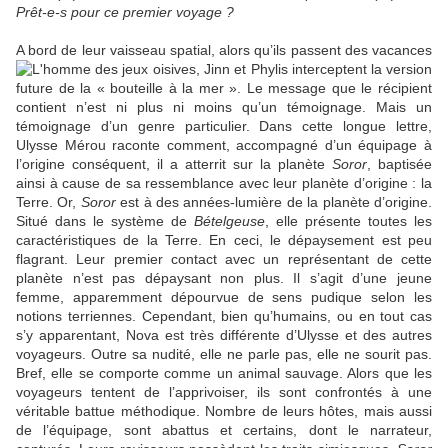
Prêt-e-s pour ce premier voyage ?
A bord de leur vaisseau spatial, alors qu’ils passent des vacances
oisives, Jinn et Phylis interceptent
la version
future de la « bouteille à la mer ». Le message que le récipient
contient n’est ni plus ni moins qu’un témoignage. Mais un
témoignage d’un genre particulier. Dans cette longue lettre,
Ulysse Mérou raconte comment, accompagné d’un équipage à
l’origine conséquent, il a atterrit sur la planète
Soror
, baptisée
ainsi à cause de sa ressemblance avec leur planète d’origine : la
Terre. Or,
Soror
est à des années-lumière de la planète d’origine.
Situé dans le système de
Bételgeuse
, elle présente toutes les
caractéristiques de la Terre. En ceci, le dépaysement est peu
flagrant. Leur premier contact avec un représentant de cette
planète n’est pas dépaysant non plus. Il s’agit d’une jeune
femme, apparemment dépourvue de sens pudique selon les
notions terriennes. Cependant, bien qu’humains, ou en tout cas
s’y apparentant, Nova est très différente d’Ulysse et des autres
voyageurs. Outre sa nudité, elle ne parle pas, elle ne sourit pas.
Bref, elle se comporte comme un animal sauvage. Alors que les
voyageurs tentent de l’apprivoiser, ils sont confrontés à une
véritable battue méthodique. Nombre de leurs hôtes, mais aussi
de l’équipage, sont abattus et certains, dont le narrateur,