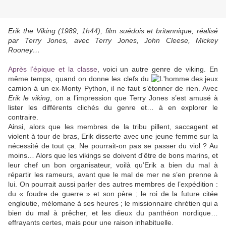
Erik the Viking (1989, 1h44), film suédois et britannique, réalisé
par Terry Jones, avec
Terry Jones, John Cleese, Mickey
Rooney…
Après l’épique et la classe
, voici un autre genre de viking. En
même temps, quand on donne les
clefs du
camion à un ex-Monty Python, il ne faut s’étonner de rien. Avec
Erik le viking
, on a l’impression que Terry Jones s’est amusé à
lister les différents clichés du genre et… à en explorer le
contraire.
Ainsi, alors que les membres de la tribu pillent, saccagent et
violent à tour de bras, Erik disserte avec une jeune femme sur la
nécessité de tout ça. Ne pourrait-on pas se passer du viol ? Au
moins… Alors que les vikings se doivent d'être de bons marins, et
leur chef un bon organisateur, voilà qu’Erik a bien du mal à
répartir les rameurs, avant que le mal de mer ne s’en prenne à
lui. On pourrait aussi parler des autres membres de l’expédition :
du « foudre de guerre » et son père ; le roi de la future citée
engloutie, mélomane à ses heures ; le missionnaire chrétien qui a
bien du mal à prêcher, et les dieux du panthéon nordique…
effrayants certes, mais pour une raison inhabituelle.