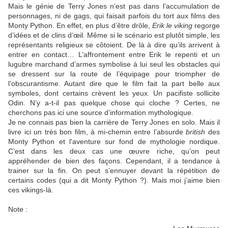
Mais le génie de Terry Jones n’est pas dans l’accumulation de
personnages, ni de gags, qui faisait parfois du tort aux films des
Monty Python. En effet, en plus d’être drôle,
Erik le viking
regorge
d’idées et de clins d’œil. Même si le scénario est plutôt simple, les
représentants religieux se côtoient. De là à dire qu’ils arrivent à
entrer en contact… L’affrontement entre Erik le repenti et un
lugubre marchand d’armes symbolise à lui seul les obstacles qui
se dressent sur la route de l’équipage pour triompher de
l’obscurantisme. Autant dire que le film fait la part belle aux
symboles, dont certains crèvent les yeux. Un pacifiste sollicite
Odin. N’y a-t-il pas quelque chose qui cloche ? Certes, ne
cherchons pas ici une source d’information mythologique.
Je ne connais pas bien la carrière de Terry Jones en solo. Mais il
livre ici un très bon film, à mi-chemin entre l’absurde
british
des
Monty Python et l'aventure sur fond de mythologie nordique.
C’est dans les deux cas une œuvre riche, qu’on peut
appréhender de bien des façons. Cependant, il a tendance à
trainer sur la fin. On peut s’ennuyer devant la répétition de
certains codes (qui a dit Monty Python ?). Mais moi j’aime bien
ces vikings-là.
Note :