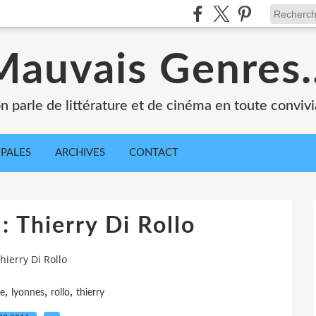
Mauvais Genres..
n parle de littérature et de cinéma en toute convivia
IPALES
ARCHIVES
CONTACT
: Thierry Di Rollo
hierry Di Rollo
,
,
,
e
lyonnes
rollo
thierry