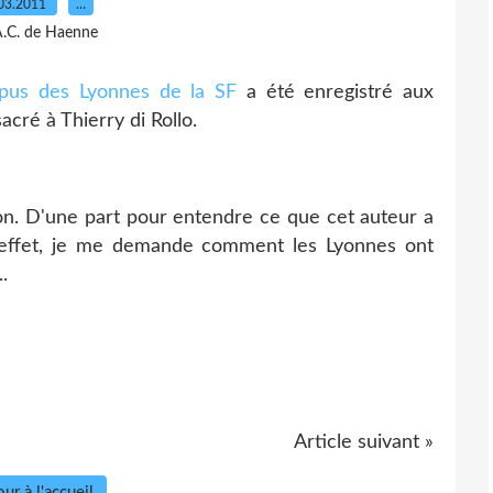
03.2011
…
A.C. de Haenne
pus des Lyonnes de la SF
a été enregistré aux
cré à Thierry di Rollo.
ion. D'une part pour entendre ce que cet auteur a
en effet, je me demande comment les Lyonnes ont
.
Article suivant »
ur à l'accueil