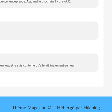
 excellent épisode. A quand le prochain ? <br /> A.C.
erview, et je suis contente qu'elle ait finalement eu lieu !
Thème Magazine © - Hébergé par
Eklablog