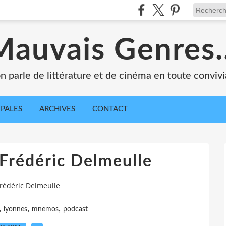
Mauvais Genres..
n parle de littérature et de cinéma en toute convivia
IPALES
ARCHIVES
CONTACT
 Frédéric Delmeulle
Frédéric Delmeulle
,
,
,
lyonnes
mnemos
podcast