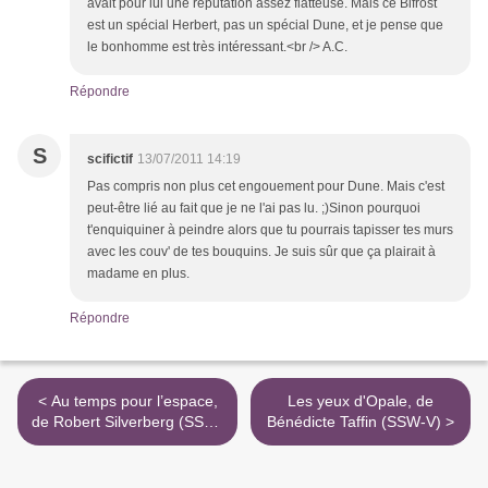
avait pour lui une réputation assez flatteuse. Mais ce Bifrost
est un spécial Herbert, pas un spécial Dune, et je pense que
le bonhomme est très intéressant.<br /> A.C.
Répondre
S
scifictif
13/07/2011 14:19
Pas compris non plus cet engouement pour Dune. Mais c'est
peut-être lié au fait que je ne l'ai pas lu. ;)Sinon pourquoi
t'enquiquiner à peindre alors que tu pourrais tapisser tes murs
avec les couv' de tes bouquins. Je suis sûr que ça plairait à
madame en plus.
Répondre
< Au temps pour l’espace,
Les yeux d'Opale, de
de Robert Silverberg (SSW-
Bénédicte Taffin (SSW-V) >
V)