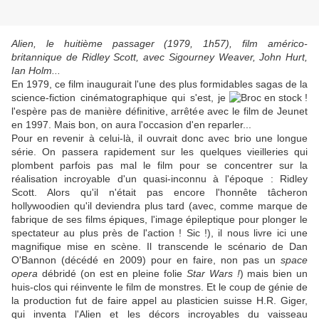
Alien, le huitième passager (1979, 1h57), film américo-
britannique de Ridley Scott, avec Sigourney Weaver, John Hurt,
Ian Holm...
En 1979, ce film inaugurait l'une des plus formidables sagas de la
science-fiction
cinématographique qui s'est, je
l'espère pas de manière définitive, arrêtée avec le film de Jeunet
en 1997. Mais bon, on aura l'occasion d'en reparler...
Pour en revenir à celui-là, il ouvrait donc avec brio une longue
série. On passera rapidement sur les quelques vieilleries qui
plombent parfois pas mal le film pour se concentrer sur la
réalisation incroyable d'un quasi-inconnu à l'époque : Ridley
Scott. Alors qu'il n'était pas encore l'honnête tâcheron
hollywoodien qu'il deviendra plus tard (avec, comme marque de
fabrique de ses films épiques, l'image épileptique pour plonger le
spectateur au plus près de l'action ! Sic !), il nous livre ici une
magnifique mise en scène. Il transcende le scénario de Dan
O'Bannon (décédé en 2009) pour en faire, non pas un
space
opera
débridé (on est en pleine folie
Star Wars !
) mais bien un
huis-clos qui réinvente le film de monstres. Et le coup de génie de
la production fut de faire appel au plasticien suisse H.R. Giger,
qui inventa l'Alien et les décors incroyables du vaisseau